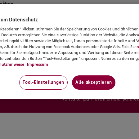
eiten
 zum Datenschutz
:00
:00
akzeptieren" klicken, stimmen Sie der Speicherung von Cookies und ähnlichen
:00
. Dadurch ermöglichen Sie eine zuverlässige Funktion der Website, die Analy
:00
rketingaktivitäten sowie die Möglichkeit, Ihnen personalisierte Inhalte und
:00
n, z.B. durch die Nutzung von Facebook Audiences oder Google Ads. Falls Sie
n
en
r keine für Sie maßgeschneiderte Anpassung und Werbung auf dieser Seite mö
erzeit über den Button "Tool-Einstellungen" anpassen. Näheres zu den einge
ung sind Termine auch außerhalb
hutzhinweise
Impressum
ten möglich.
Tool-Einstellungen
Alle akzeptieren
Kontakt
Barrierefreiheit
Anbiet