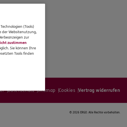
 Technologien (Tools)
se der Websitenutzung,
 Werbeanzeigen zur
icht zustimmen
glich. Sie können Ihre
setzten Tools finden
er
Datenschutz
Sitemap
Cookies
Vertrag widerrufen
©
2026 ERGO. Alle Rechte vorbehalten.