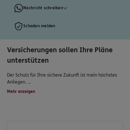
Nachricht schreiben
Schaden melden
Versicherungen sollen Ihre Pläne
unterstützen
Der Schutz für Ihre sichere Zukunft ist mein höchstes
Anliegen.
Ich berate Sie fundiert zu allen
Mehr anzeigen
Versicherungsprodukten, Vorsorge und
Vermögensbildung, und leiste eine professionelle
Schadensregulierung. Meine Lösungen und
Dienstleistungen werden Ihnen helfen, den richtigen
Weg einzuschlagen und eine finanzielle Freiheit, und