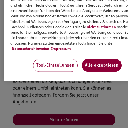
und ähnlichen Technologien (Tools) auf Ihrem Gerät zu. Dadurch ermö
eine zuverlässige Funktion der Website, die Analyse der Websitenutzun
Messung von Marketingaktivitäten sowie die Möglichkeit, Ihnen persona
Inhalte und Werbeanzeigen zur Verfügung zu stellen, z.B. durch die N
Facebook Audiences oder Google Ads. Falls Sie
nicht zustimmen
möchten
keine für Sie maßgeschneiderte Anpassung und Werbung auf dieser Se
Sie können Ihre Entscheidungen jederzeit über den Button "Tool-Eins
anpassen. Näheres zu den eingesetzten Tools finden Sie unter
Datenschutzhinweise
Impressum
Berufsunfähigkeitsversicherung
Alles im grünen Bereich - auch morgen noch?
Tool-Einstellungen
Alle akzeptieren
Berufsunfähigkeit ist eines der größten
existenziellen Risiken, das nach langer Krankheit
oder einem Unfall eintreten kann. Sie können es
finanziell abfedern. Fordern Sie jetzt unser
Angebot an.
Mehr erfahren