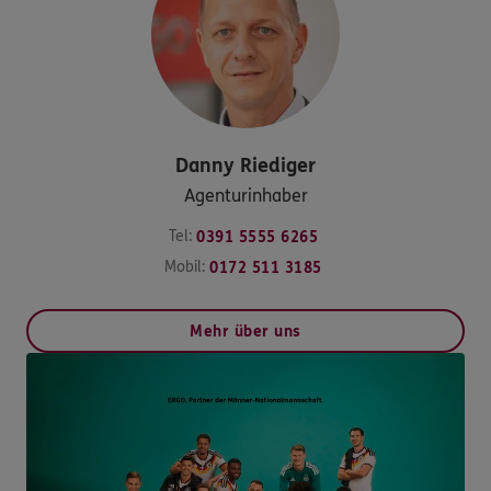
Danny
Riediger
Agenturinhaber
Tel:
0391 5555 6265
Mobil:
0172 511 3185
Mehr über uns