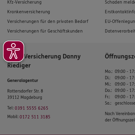
Kfz-Versicherung
Schaden meld
Krankenversicherung
Erstkontaktin
Versicherungen für den privaten Bedarf
EU-Offenlegun
Versicherungen für Geschäftskunden
Datenverarbei
ERGO Versicherung Danny
Öffnungsz
Riediger
Mo.
:
09:00 - 17
Di.
:
09:00 - 17
Generalagentur
Mi.
:
09:00 - 17
Do.
:
09:00 - 17
Rottersdorfer Str. 8
Fr.
:
09:00 - 17
39112 Magdeburg
Sa.
:
geschloss
Tel:
0391 5555 6265
Nach Vereinbar
Mobil:
0172 511 3185
der Öffnungszei