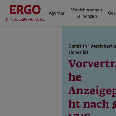
Versicherungen
Agentur
Ges
&
Finanzen
Damit Ihr Versicheru
sicher ist
Vorvertr
he
Anzeigep
ht nach §