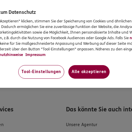
 – ein gemeinsames Interesse
 zum Datenschutz
zlich verpflichtet
, die bei der Beantragung des Versicherungs
akzeptieren" klicken, stimmen Sie der Speicherung von Cookies und ähnlichen
d vollständig zu beantworten. Und zwar im Rahmen der vorvertr
. Dadurch ermöglichen Sie eine zuverlässige Funktion der Website, die Analy
rtragsgesetz
(VVG). Das dient Ihrem eigenen Schutz. Denn es k
rketingaktivitäten sowie die Möglichkeit, Ihnen personalisierte Inhalte und
n, z.B. durch die Nutzung von Facebook Audiences oder Google Ads. Falls Sie
n
llständige oder unwahre Angaben machen. So kann dann z. B. 
r keine für Sie maßgeschneiderte Anpassung und Werbung auf dieser Seite mö
r ganz entfallen.
erzeit über den Button "Tool-Einstellungen" anpassen. Näheres zu den einge
hutzhinweise
Impressum
RGO Vorsorge Lebensversicherung AG sehr daran interessiert, d
n Sie hier
Tool-Einstellungen
Alle akzeptieren
 die Folgen einer Verletzung Ihrer gesetzlichen Anzeigepfl
rvices
Das könnte Sie auch int
en
Unsere Agentur