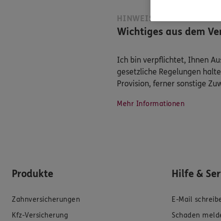
HINWEIS
Wichtiges aus dem Ver
Ich bin verpflichtet, Ihnen 
gesetzliche Regelungen halte
Provision, ferner sonstige Z
Mehr Informationen
Produkte
Hilfe & Se
Zahnversicherungen
E-Mail schreib
Kfz-Versicherung
Schaden meld