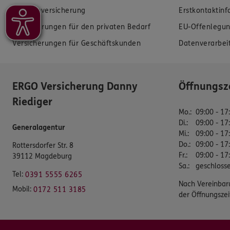
Krankenversicherung
Erstkontaktin
Versicherungen für den privaten Bedarf
EU-Offenlegun
Versicherungen für Geschäftskunden
Datenverarbei
ERGO Versicherung Danny
Öffnungsz
Riediger
Mo.
:
09:00 - 17
Di.
:
09:00 - 17
Generalagentur
Mi.
:
09:00 - 17
Do.
:
09:00 - 17
Rottersdorfer Str. 8
Fr.
:
09:00 - 17
39112 Magdeburg
Sa.
:
geschloss
Tel:
0391 5555 6265
Nach Vereinbar
Mobil:
0172 511 3185
der Öffnungszei