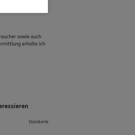
braucher sowie auch
rmittlung erhalte ich
eressieren
Standorte