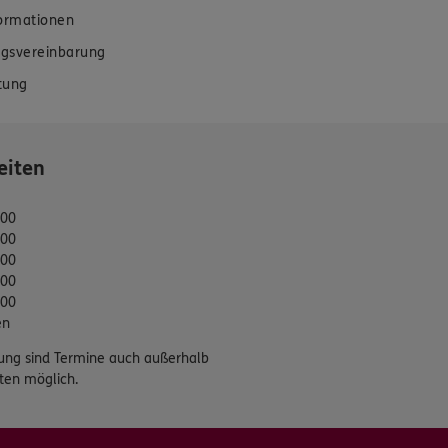
formationen
gsvereinbarung
tung
eiten
:00
:00
:00
:00
:00
en
ung sind Termine auch außerhalb
ten möglich.