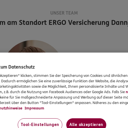
UNSER TEAM
am am Standort
ERGO Versicherung Danny
Danny
Riediger
Agenturinhaber
 zum Datenschutz
akzeptieren" klicken, stimmen Sie der Speicherung von Cookies und ähnlichen
Tel:
0391 5555 6265
. Dadurch ermöglichen Sie eine zuverlässige Funktion der Website, die Analy
Mobil:
0172 511 3185
rketingaktivitäten sowie die Möglichkeit, Ihnen personalisierte Inhalte und
n, z.B. durch die Nutzung von Facebook Audiences oder Google Ads. Falls Sie
n
r keine für Sie maßgeschneiderte Anpassung und Werbung auf dieser Seite mö
erzeit über den Button "Tool-Einstellungen" anpassen. Näheres zu den einge
hutzhinweise
Impressum
Mehr
Tool-Einstellungen
Alle akzeptieren