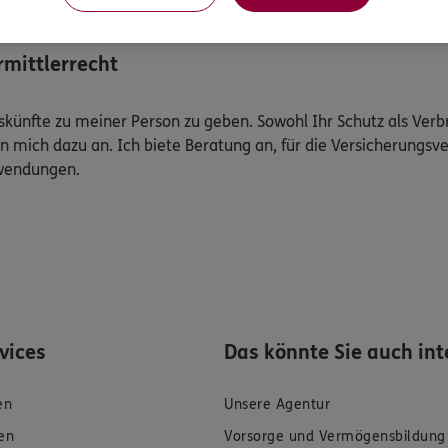
mittlerrecht
Auskünfte zu meiner Person zu geben. Sowohl Ihr Schutz als Ver
n mich dazu an. Ich biete Beratung an, für die Versicherungsve
uwendungen.
rvices
Das könnte Sie auch int
en
Unsere Agentur
en
Vorsorge und Vermögensbildung