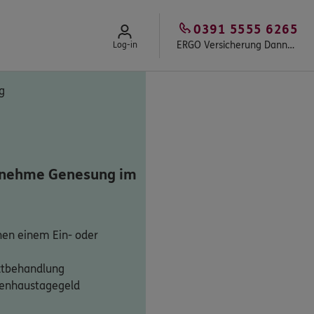
0391 5555 6265
ERGO Versicherung Danny Riediger
Log-in
g
genehme Genesung im
hen einem Ein- oder
ztbehandlung
kenhaustagegeld