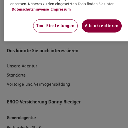
anpassen. Näheres zu den eingesetzten Tools finden Sie unter
Schaden melden
Datenschutzhinweise
Impressum
Erstkontaktinformationen
Tool-Einstellungen
Alle akzeptieren
EU-Offenlegungsvereinbarung
Datenverarbeitung
Das könnte Sie auch interessieren
Unsere Agentur
Standorte
Vorsorge und Vermögensbildung
ERGO Versicherung Danny Riediger
Generalagentur
Rottersdorfer Str. 8