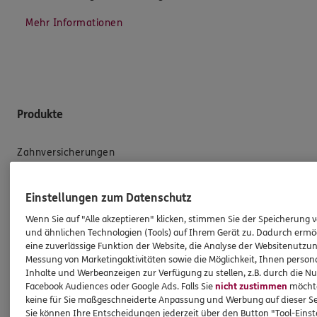
Mehr Informationen
Produkte
Zahnversicherungen
Kfz-Versicherung
Einstellungen zum Datenschutz
Krankenversicherung
Wenn Sie auf "Alle akzeptieren" klicken, stimmen Sie der Speicherung 
Versicherungen für den privaten Bedarf
und ähnlichen Technologien (Tools) auf Ihrem Gerät zu. Dadurch ermö
Versicherungen für Geschäftskunden
eine zuverlässige Funktion der Website, die Analyse der Websitenutzun
Messung von Marketingaktivitäten sowie die Möglichkeit, Ihnen persona
Inhalte und Werbeanzeigen zur Verfügung zu stellen, z.B. durch die N
Hilfe & Services
Facebook Audiences oder Google Ads. Falls Sie
nicht zustimmen
möchten
keine für Sie maßgeschneiderte Anpassung und Werbung auf dieser Se
Sie können Ihre Entscheidungen jederzeit über den Button "Tool-Eins
E-Mail schreiben